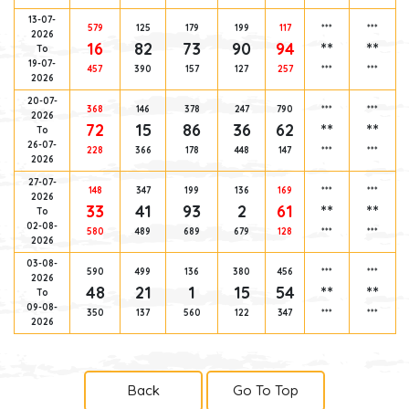
13-07-
579
125
179
199
117
***
***
2026
16
82
73
90
94
**
**
To
19-07-
457
390
157
127
257
***
***
2026
20-07-
368
146
378
247
790
***
***
2026
72
15
86
36
62
**
**
To
26-07-
228
366
178
448
147
***
***
2026
27-07-
148
347
199
136
169
***
***
2026
33
41
93
2
61
**
**
To
02-08-
580
489
689
679
128
***
***
2026
03-08-
590
499
136
380
456
***
***
2026
48
21
1
15
54
**
**
To
09-08-
350
137
560
122
347
***
***
2026
Back
Go To Top