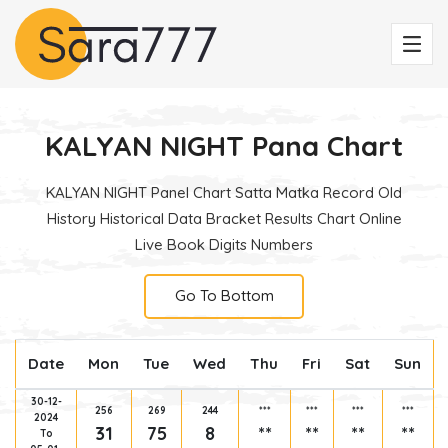
KALYAN NIGHT Pana Chart
KALYAN NIGHT Panel Chart Satta Matka Record Old
History Historical Data Bracket Results Chart Online
Live Book Digits Numbers
Go To Bottom
Date
Mon
Tue
Wed
Thu
Fri
Sat
Sun
30-12-
256
269
244
***
***
***
***
2024
31
75
8
**
**
**
**
To