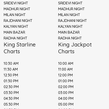
SRIDEVI NIGHT
SRIDEVI NIGHT
MADHUR NIGHT
MADHUR NIGHT
MILAN NIGHT
MILAN NIGHT
RAJDHANI NIGHT
RAJDHANI NIGHT
KALYAN NIGHT
KALYAN NIGHT
MAIN BAZAR
MAIN BAZAR
RADHA NIGHT
RADHA NIGHT
King Starline
King Jackpot
Charts
Charts
10:30 AM
10:00 AM
11:30 AM
11:00 AM
12:30 PM
12:00 PM
01:30 PM
01:00 PM
02:30 PM
02:00 PM
03:30 PM
03:00 PM
04:30 PM
04:00 PM
05:30 PM
05:00 PM