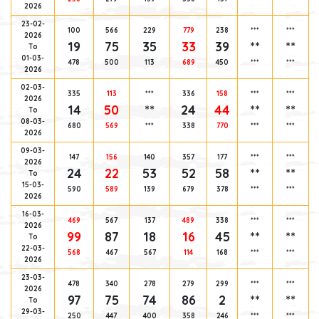
2026
23-02-
100
566
229
779
238
***
***
2026
19
75
35
33
39
**
**
To
01-03-
478
500
113
689
450
***
***
2026
02-03-
335
113
***
336
158
***
***
2026
14
50
**
24
44
**
**
To
08-03-
680
569
***
338
770
***
***
2026
09-03-
147
156
140
357
177
***
***
2026
24
22
53
52
58
**
**
To
15-03-
590
589
139
679
378
***
***
2026
16-03-
469
567
137
489
338
***
***
2026
99
87
18
16
45
**
**
To
22-03-
568
467
567
114
168
***
***
2026
23-03-
478
340
278
279
299
***
***
2026
97
75
74
86
2
**
**
To
29-03-
250
447
400
358
246
***
***