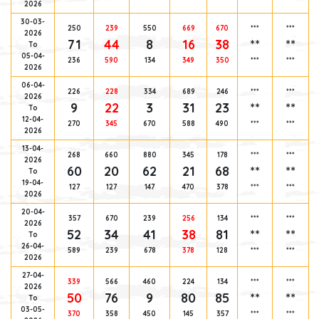
2026
30-03-
250
239
550
669
670
***
***
2026
71
44
8
16
38
**
**
To
05-04-
236
590
134
349
350
***
***
2026
06-04-
226
228
334
689
246
***
***
2026
9
22
3
31
23
**
**
To
12-04-
270
345
670
588
490
***
***
2026
13-04-
268
660
880
345
178
***
***
2026
60
20
62
21
68
**
**
To
19-04-
127
127
147
470
378
***
***
2026
20-04-
357
670
239
256
134
***
***
2026
52
34
41
38
81
**
**
To
26-04-
589
239
678
378
128
***
***
2026
27-04-
339
566
460
224
134
***
***
2026
50
76
9
80
85
**
**
To
03-05-
370
358
450
145
357
***
***