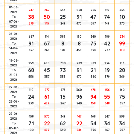
01-06-
247
267
336
568
266
115
335
2026
38
50
25
91
47
74
10
To
07-06-
279
145
249
470
377
149
370
2026
08-06-
667
114
389
190
340
789
234
2026
91
67
8
8
75
42
99
To
14-06-
137
269
170
459
690
237
180
2026
15-06-
259
680
700
289
589
236
156
2026
68
45
73
91
21
19
28
To
21-06-
558
357
355
470
560
379
369
2026
22-06-
110
277
678
360
478
456
160
2026
24
61
15
96
94
55
75
To
28-06-
239
489
267
240
158
348
357
2026
29-06-
458
570
349
147
168
247
599
2026
71
22
62
22
54
34
34
To
05-07-
100
499
390
246
590
167
257
2026