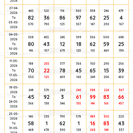
2026
27-04-
440
120
116
360
358
246
479
2026
82
36
86
97
62
25
4
To
03-05-
570
790
123
557
147
230
167
2026
04-05-
558
455
245
399
556
500
688
2026
80
43
12
18
62
59
25
To
10-05-
145
157
679
125
110
469
799
2026
11-05-
188
255
377
356
150
290
256
2026
70
22
78
45
65
15
39
To
17-05-
550
129
459
168
249
258
450
2026
18-05-
248
379
280
240
388
224
367
2026
45
92
3
61
99
83
66
To
24-05-
366
138
346
155
144
166
457
2026
25-05-
140
235
790
578
489
350
220
2026
58
1
62
1
16
83
43
To
31-05-
468
678
390
128
268
148
337
2026