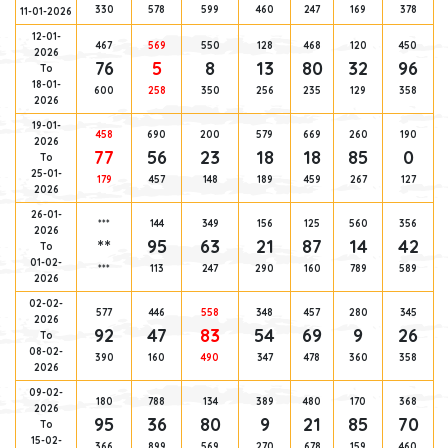
330
578
599
460
247
169
378
11-01-2026
12-01-
467
569
550
128
468
120
450
2026
76
5
8
13
80
32
96
To
18-01-
600
258
350
256
235
129
358
2026
19-01-
458
690
200
579
669
260
190
2026
77
56
23
18
18
85
0
To
25-01-
179
457
148
189
459
267
127
2026
26-01-
***
144
349
156
125
560
356
2026
**
95
63
21
87
14
42
To
01-02-
***
113
247
290
160
789
589
2026
02-02-
577
446
558
348
457
280
345
2026
92
47
83
54
69
9
26
To
08-02-
390
160
490
347
478
360
358
2026
09-02-
180
788
134
389
480
170
368
2026
95
36
80
9
21
85
70
To
15-02-
366
899
569
270
678
159
460