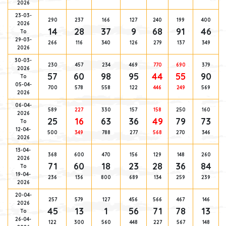
2026
23-03-
290
237
166
127
240
199
400
2026
14
28
37
9
68
91
46
To
29-03-
266
116
340
126
279
137
349
2026
30-03-
230
457
234
469
770
690
379
2026
57
60
98
95
44
55
90
To
05-04-
700
578
558
122
446
249
569
2026
06-04-
589
227
330
157
158
250
160
2026
25
16
63
36
49
79
73
To
12-04-
500
349
788
277
568
270
346
2026
13-04-
368
600
470
156
129
148
260
2026
71
60
18
23
28
36
84
To
19-04-
236
136
800
689
134
259
239
2026
20-04-
257
579
127
456
566
467
146
2026
45
13
1
56
71
78
13
To
26-04-
122
300
560
448
227
567
148